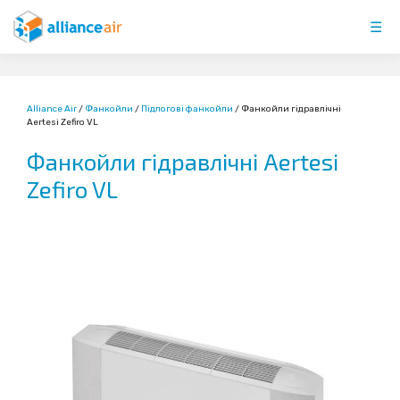
Skip
☰
to
content
Alliance Air
/
Фанкойли
/
Підлогові фанкойли
/
Фанкойли гідравлічні
Aertesi Zefiro VL
Фанкойли гідравлічні Aertesi
Zefiro VL