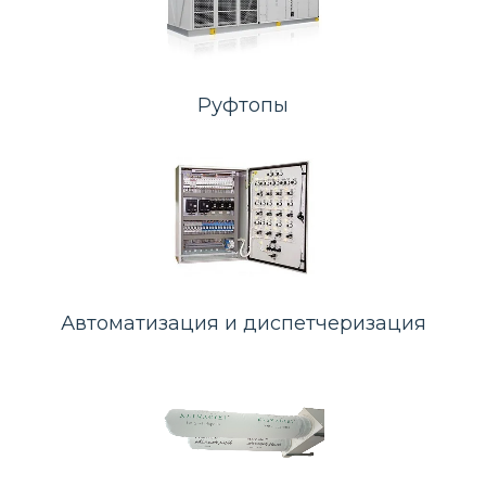
Руфтопы
Автоматизация и диспетчеризация