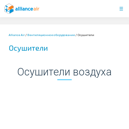
Skip
☰
to
content
Alliance Air
/
Вентиляционное оборудование
/
Осушители
Осушители
Осушители воздуха